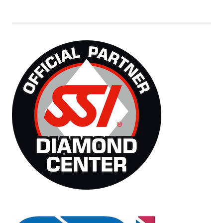
Schnuppertauchen
Spaß
TryScuba