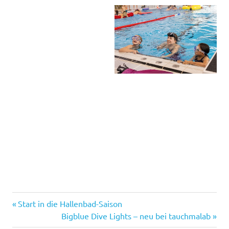
Freude
Vorheriger
Beitragsnavigation
Start in die Hallenbad-Saison
Meerjungfau
Beitrag:
Nächster
Bigblue Dive Lights – neu bei tauchmalab
Beitrag: