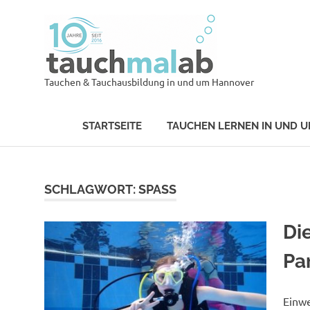
Zum
Tauch
Inhalt
springen
tauch
Tauchen & Tauchausbildung in und um Hannover
STARTSEITE
TAUCHEN LERNEN IN UND 
SCHLAGWORT:
SPASS
Di
Pa
Einwe