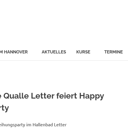
schule
malab
UM HANNOVER
AKTUELLES
KURSE
TERMINE
e Qualle Letter feiert Happy
rty
ihungsparty im Hallenbad Letter