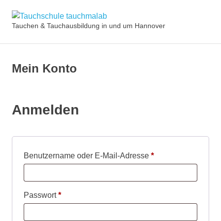
Zum
Tauchschule
Inhalt
Tauchen & Tauchausbildung in und um Hannover
MENÜ
springen
tauchmalab
Mein Konto
Anmelden
Erforderlich
Benutzername oder E-Mail-Adresse
*
Erforderlich
Passwort
*