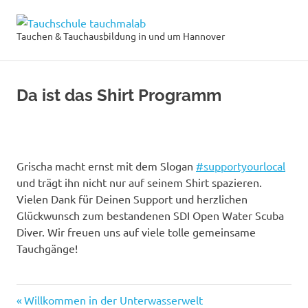
Zum
Tauchschule
Inhalt
Tauchen & Tauchausbildung in und um Hannover
MENÜ
springen
tauchmalab
Da ist das Shirt Programm
Grischa macht ernst mit dem Slogan
#supportyourlocal
und trägt ihn nicht nur auf seinem Shirt spazieren.
Vielen Dank für Deinen Support und herzlichen
Glückwunsch zum bestandenen SDI Open Water Scuba
Diver. Wir freuen uns auf viele tolle gemeinsame
Tauchgänge!
Hannover
Vorheriger
Willkommen in der Unterwasserwelt
Beitragsnavigation