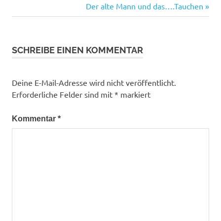
lernetauchen
Beitrag:
Nächster
Der alte Mann und das….Tauchen
Beitrag:
Nitrox
OpenWaterScubaDiver
OWD-
SCHREIBE EINEN KOMMENTAR
Kurs
Salzgittersee
Deine E-Mail-Adresse wird nicht veröffentlicht.
sdidivers
Erforderliche Felder sind mit
*
markiert
Tauchen
Tauchschule
Kommentar
*