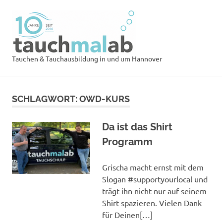
Zum
Tauchsch
Inhalt
springen
tauchmal
MENÜ
Tauchen & Tauchausbildung in und um Hannover
SCHLAGWORT:
OWD-KURS
Da ist das Shirt
Programm
Grischa macht ernst mit dem
Slogan #supportyourlocal und
trägt ihn nicht nur auf seinem
Shirt spazieren. Vielen Dank
für Deinen[…]