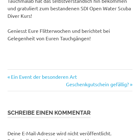
Tauchmalab hat das selbstverständlich hin bekommen
und gratuliert zum bestandenen SDI Open Water Scuba
Diver Kurs!
Geniesst Eure Flitterwochen und berichtet bei
Gelegenheit von Euren Tauchgängen!
OpenWaterScubaDiver
Vorheriger
Beitragsnavigation
Ein Event der besonderen Art
OWD
Beitrag:
Nächster
Geschenkgutschein gefällig?
Beitrag:
sdidivers
SCHREIBE EINEN KOMMENTAR
Deine E-Mail-Adresse wird nicht veröffentlicht.