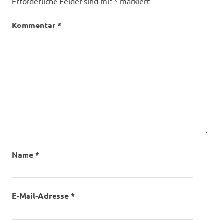
Erforderliche Felder sind mit
*
markiert
Kommentar
*
Name
*
E-Mail-Adresse
*