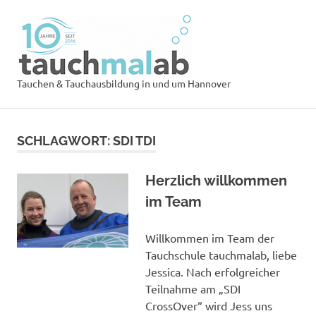
Zum
Tauchsch
Inhalt
springen
tauchmal
MENÜ
Tauchen & Tauchausbildung in und um Hannover
SCHLAGWORT:
SDI TDI
Herzlich willkommen
im Team
Willkommen im Team der
Tauchschule tauchmalab, liebe
Jessica. Nach erfolgreicher
Teilnahme am „SDI
CrossOver“ wird Jess uns