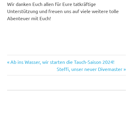
Wir danken Euch allen für Eure tatkräftige
Unterstützung und freuen uns auf viele weitere tolle
Abenteuer mit Euch!
Vorheriger
Ab ins Wasser, wir starten die Tauch-Saison 2024!
Beitragsnavigation
Beitrag:
Nächster
Steffi, unser neuer Divemaster
Beitrag: