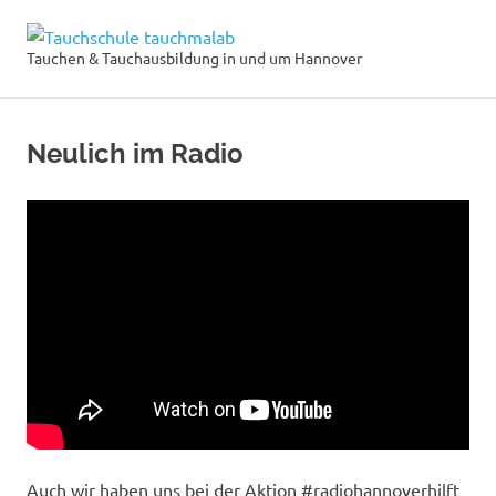
Zum
Tauchschule
Inhalt
Tauchen & Tauchausbildung in und um Hannover
MENÜ
springen
tauchmalab
Neulich im Radio
Auch wir haben uns bei der Aktion #radiohannoverhilft