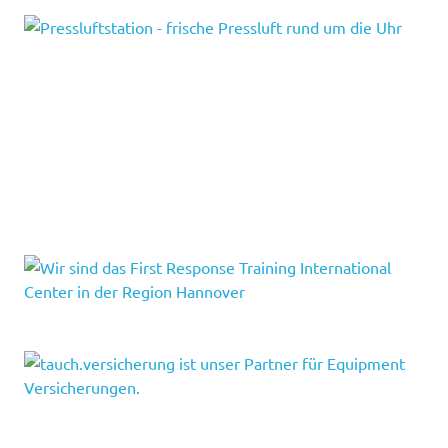
Tauchen
Tauchenlernen
Tauchmalab
tauchschein
telefoninterview
wirschaffendas