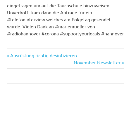
eingetragen um auf die Tauchschule hinzuweisen.
Unverhofft kam dann die Anfrage für ein
#telefoninterview welches am Folgetag gesendet
wurde. Vielen Dank an #mariemueller von
#radiohannover #corona #supportyourlocals #hannover
Corona
Vorheriger
Ausrüstung richtig desinfizieren
Beitragsnavigation
Hannover
Beitrag:
Nächster
November-Newsletter
Beitrag:
Hörbuch
idee
Interview
Radio
radiohannover
radiohannoverhilft
sport