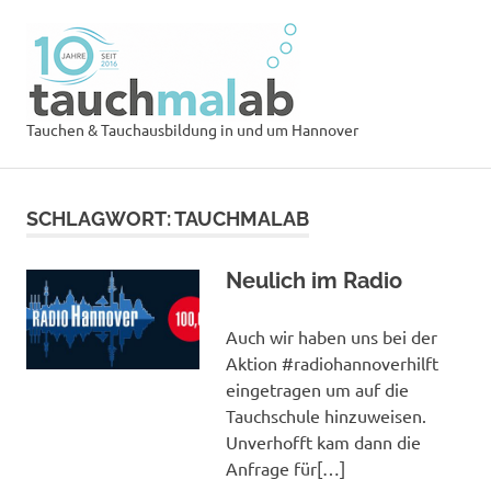
Zum
Tauchsch
Inhalt
springen
tauchmal
MENÜ
Tauchen & Tauchausbildung in und um Hannover
SCHLAGWORT:
TAUCHMALAB
Neulich im Radio
Auch wir haben uns bei der
Aktion #radiohannoverhilft
eingetragen um auf die
Tauchschule hinzuweisen.
Unverhofft kam dann die
Anfrage für[…]