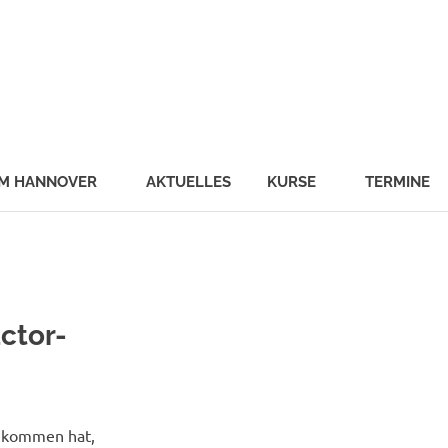
schule
malab
UM HANNOVER
AKTUELLES
KURSE
TERMINE
uctor-
bekommen hat,