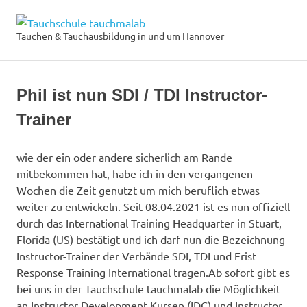
Zum
Tauchschule
Inhalt
Tauchen & Tauchausbildung in und um Hannover
MENÜ
springen
tauchmalab
Phil ist nun SDI / TDI Instructor-
Trainer
wie der ein oder andere sicherlich am Rande
mitbekommen hat, habe ich in den vergangenen
Wochen die Zeit genutzt um mich beruflich etwas
weiter zu entwickeln. Seit 08.04.2021 ist es nun offiziell
durch das International Training Headquarter in Stuart,
Florida (US) bestätigt und ich darf nun die Bezeichnung
Instructor-Trainer der Verbände SDI, TDI und Frist
Response Training International tragen.Ab sofort gibt es
bei uns in der Tauchschule tauchmalab die Möglichkeit
an Instructor Development Kursen (IDC) und Instructor