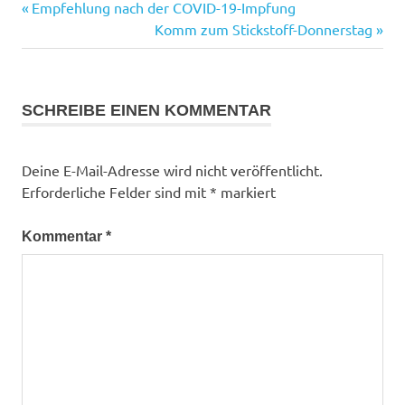
Vorheriger
Empfehlung nach der COVID-19-Impfung
Beitragsnavigation
Divemaster
Beitrag:
Nächster
Komm zum Stickstoff-Donnerstag
Beitrag:
Examiner
Hemmoor
Instructor
SCHREIBE EINEN KOMMENTAR
OpenWaterScubaDiver
sdidivers
Deine E-Mail-Adresse wird nicht veröffentlicht.
Tauchen
Erforderliche Felder sind mit
*
markiert
tauchlehrer
Kommentar
*
tdidivers
verdammtstolz
Weiterbildung
werrastetderrostet