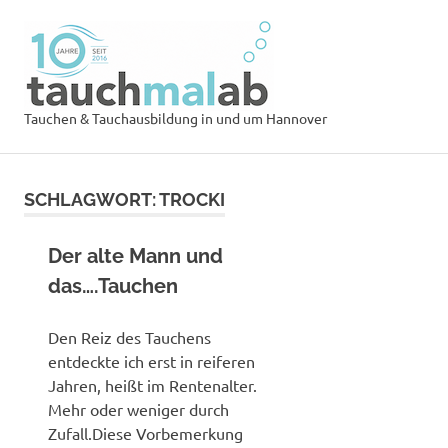
Zum
Tauchsch
Inhalt
springen
tauchmal
MENÜ
Tauchen & Tauchausbildung in und um Hannover
SCHLAGWORT:
TROCKI
Der alte Mann und
das….Tauchen
Den Reiz des Tauchens
entdeckte ich erst in reiferen
Jahren, heißt im Rentenalter.
Mehr oder weniger durch
Zufall.Diese Vorbemerkung