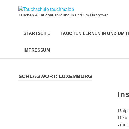
Zum
Tauchsch
Inhalt
Tauchen & Tauchausbildung in und um Hannover
springen
tauchmal
STARTSEITE
TAUCHEN LERNEN IN UND UM 
IMPRESSUM
SCHLAGWORT:
LUXEMBURG
Ins
Ralph
Diko 
zum[