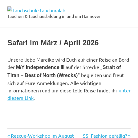
Zum
Tauchschule
Inhalt
Tauchen & Tauchausbildung in und um Hannover
MENÜ
springen
tauchmalab
Safari im März / April 2026
Unsere liebe Mareike wird Euch auf einer Reise an Bord
der
auf der Strecke „
M/Y Independence III
Strait of
“ begleiten und freut
Tiran – Best of North (Wrecks)
sich auf Eure Anmeldungen. Alle wichtigen
Informationen rund um diese tolle Reise findet ihr
unter
diesem Link
.
Vorheriger
Nächster
Rescue-Workshop im August
SSI Fashion gefällig?
Beitragsnavigation