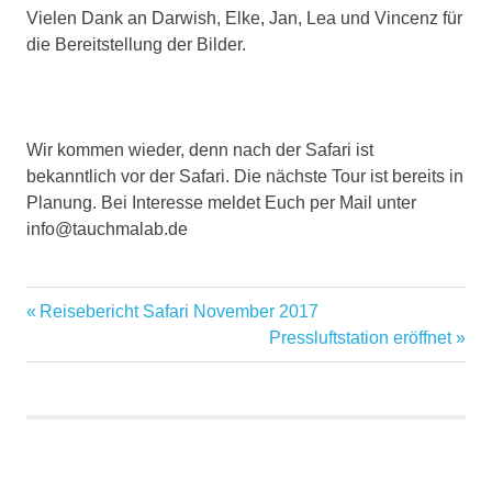
Vielen Dank an Darwish, Elke, Jan, Lea und Vincenz für
die Bereitstellung der Bilder.
Wir kommen wieder, denn nach der Safari ist
bekanntlich vor der Safari. Die nächste Tour ist bereits in
Planung. Bei Interesse meldet Euch per Mail unter
info@tauchmalab.de
OpenWaterScubaDiver
Vorheriger
Reisebericht Safari November 2017
Beitragsnavigation
OWD
Beitrag:
Nächster
Pressluftstation eröffnet
Beitrag:
RedSea
sdidivers
Tauchen
Tauchsafari