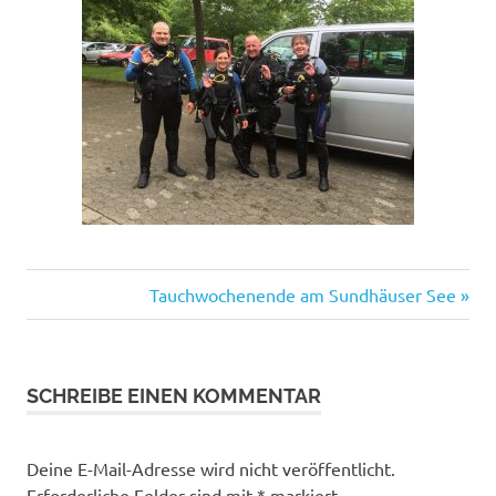
OpenWaterScubaDiver
Nächster
Beitragsnavigation
Tauchwochenende am Sundhäuser See
OWD
Beitrag:
sdidivers
SCHREIBE EINEN KOMMENTAR
Deine E-Mail-Adresse wird nicht veröffentlicht.
Erforderliche Felder sind mit
*
markiert