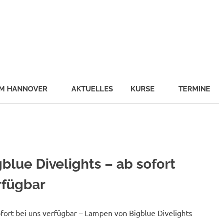
schule
malab
UM HANNOVER
AKTUELLES
KURSE
TERMINE
gblue Divelights – ab sofort
rfügbar
fort bei uns verfügbar – Lampen von Bigblue Divelights