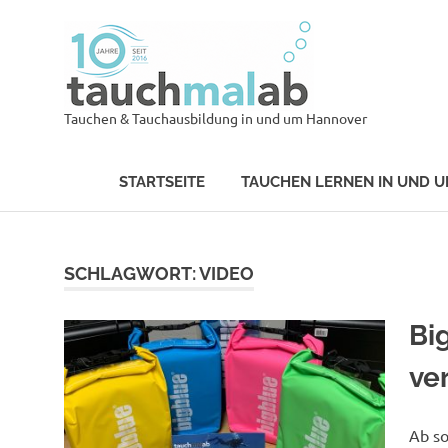
Zum
Tauch
Inhalt
springen
tauch
Tauchen & Tauchausbildung in und um Hannover
STARTSEITE
TAUCHEN LERNEN IN UND 
SCHLAGWORT:
VIDEO
Bi
ve
Ab so