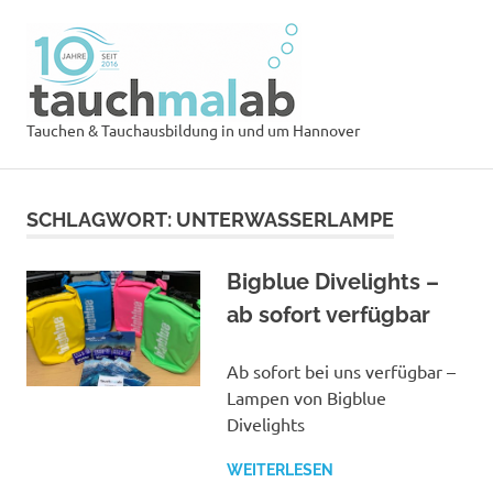
Zum
Tauchsch
Inhalt
springen
tauchmal
MENÜ
Tauchen & Tauchausbildung in und um Hannover
SCHLAGWORT:
UNTERWASSERLAMPE
Bigblue Divelights –
ab sofort verfügbar
Ab sofort bei uns verfügbar –
Lampen von Bigblue
Divelights
WEITERLESEN