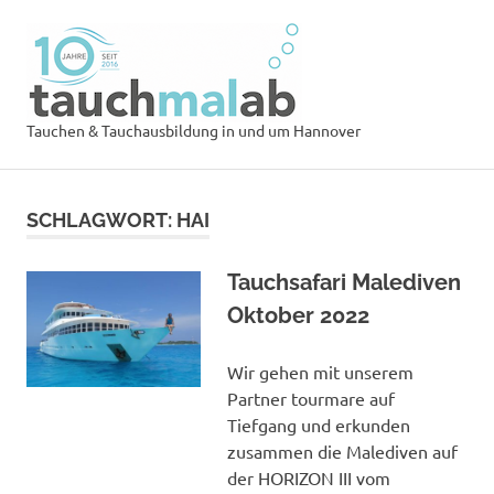
Zum
Tauchsch
Inhalt
springen
tauchmal
MENÜ
Tauchen & Tauchausbildung in und um Hannover
SCHLAGWORT:
HAI
Tauchsafari Malediven
Oktober 2022
Wir gehen mit unserem
Partner tourmare auf
Tiefgang und erkunden
zusammen die Malediven auf
der HORIZON III vom